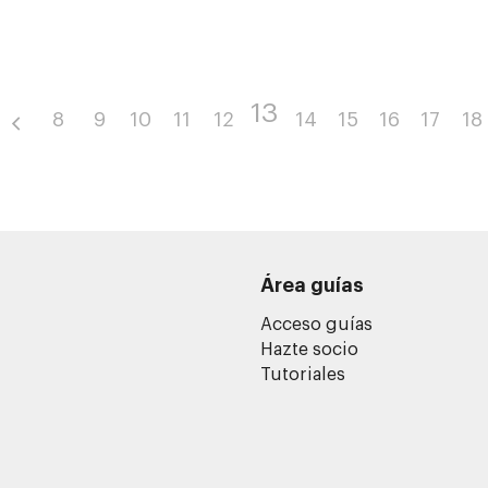
13
8
9
10
11
12
14
15
16
17
18
Área guías
Acceso guías
Hazte socio
Tutoriales