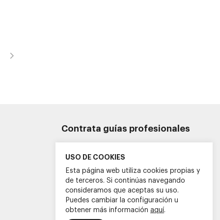
Contrata guías profesionales
+34 634 580 675
info@guiasoficialescv.com
USO DE COOKIES
Esta página web utiliza cookies propias y
de terceros. Si continúas navegando
consideramos que aceptas su uso.
Puedes cambiar la configuración u
obtener más información
aquí
.