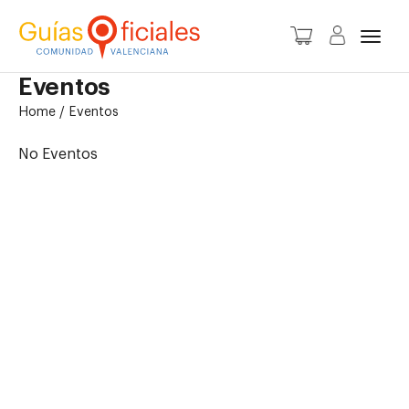
Camb
Eventos
Home
/
Eventos
nave
No Eventos