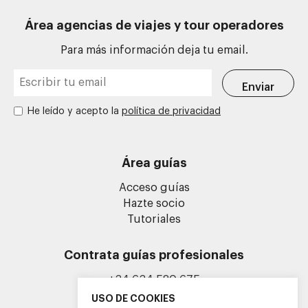
Área agencias de viajes y tour operadores
Para más información deja tu email.
He leído y acepto la
política de privacidad
Área guías
Acceso guías
Hazte socio
Tutoriales
Contrata guías profesionales
+34 634 580 675
info@guiasoficialescv.com
USO DE COOKIES