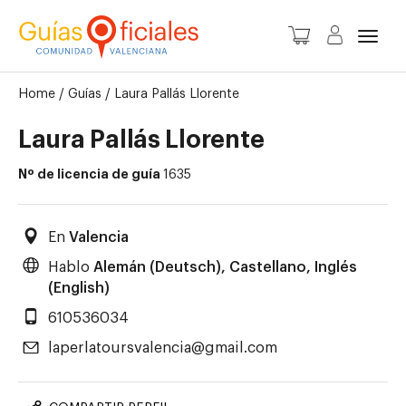
Camb
Home
/
Guías
/
Laura Pallás Llorente
Laura Pallás Llorente
Nº de licencia de guía
1635
En
Valencia
Hablo
Alemán (Deutsch), Castellano, Inglés
(English)
610536034
laperlatoursvalencia@gmail.com