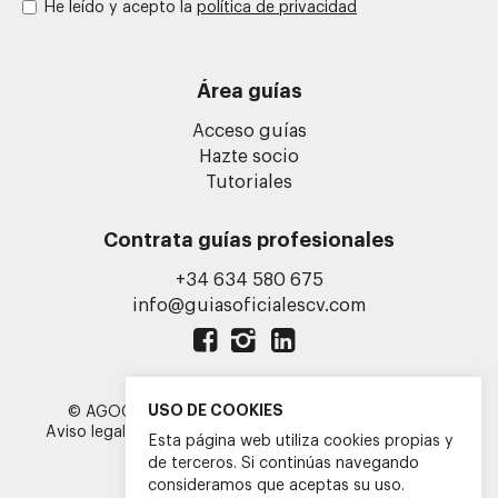
He leído y acepto la
política de privacidad
Área guías
Acceso guías
Hazte socio
Tutoriales
Contrata guías profesionales
+34 634 580 675
info@guiasoficialescv.com
USO DE COOKIES
© AGOCV 2026. Todos los derechos reservados.
Aviso legal
Política de cookies
Política de privacidad
Esta página web utiliza cookies propias y
de terceros. Si continúas navegando
Diseño y desarrollo web
Eriberto Caria
consideramos que aceptas su uso.