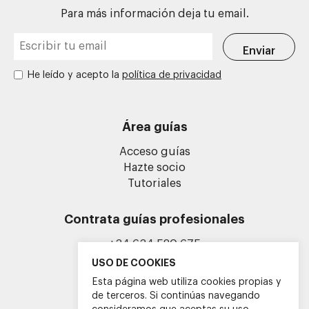
Para más información deja tu email.
He leído y acepto la
política de privacidad
Área guías
Acceso guías
Hazte socio
Tutoriales
Contrata guías profesionales
+34 634 580 675
info@guiasoficialescv.com
USO DE COOKIES
Esta página web utiliza cookies propias y
de terceros. Si continúas navegando