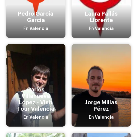
Pedro García
Laura Pallás
García
Llorente
Valencia
Valencia
En
En
Carlos
Villanueva
López - Visit
Jorge Millas
Tour Valencia
Pérez
Valencia
Valencia
En
En