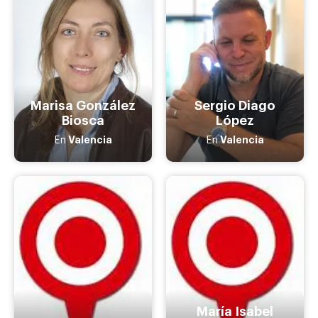
Marisa González
Sergio Diago
Biosca
López
Valencia
Valencia
En
En
María Isabel