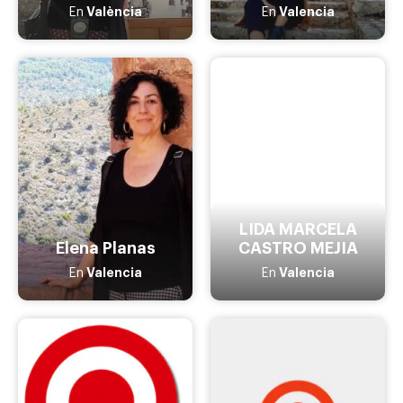
València
Valencia
En
En
LIDA MARCELA
Elena Planas
CASTRO MEJIA
Valencia
Valencia
En
En