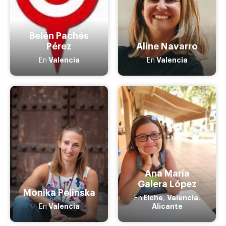
Belén Pachés
Pérez
Aline Navarro
Valencia
Valencia
En
En
Ana María
Galera López
Monika Pelinska
Elche
Valencia
En
,
,
Valencia
Alicante
En