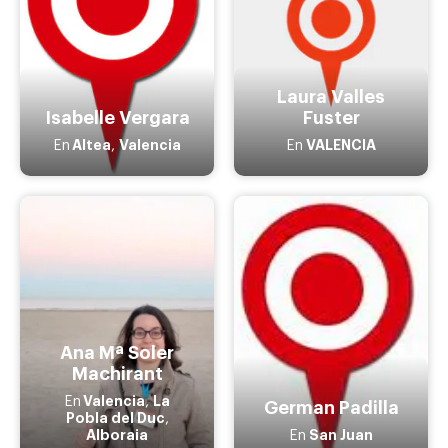
Laura Valles
Isabelle Vergara
Fuster
Altea
Valencia
VALENCIA
En
,
En
Ana Mª Soler
Machirant
Valencia
La
En
,
German Padilla
Pobla del Duc
,
Alboraia
San Juan
En