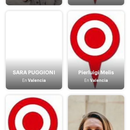
SARA PUGGIONI
Pierluigi Melis
Valencia
Valencia
En
En