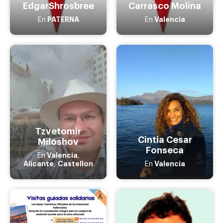
EdgarShrosbree
Carrasco Molina
PATERNA
Valencia
En
En
Tzvetomir
Cintia Cesar
Miloshov
Fonseca
Valencia
En
,
Alicante
Castellon
Valencia
,
En