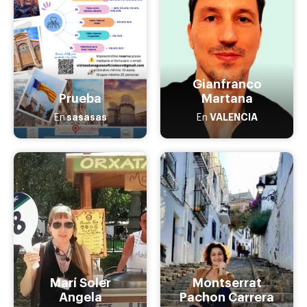
Gianfranco
Prueba
Martana
sasasas
VALENCIA
En
En
Marí Soler
Montserrat
Angela
Pachon Carrera