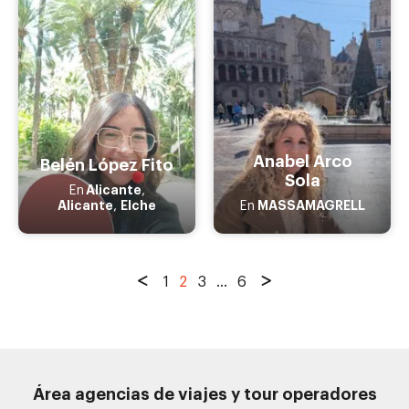
Anabel Arco
Belén López Fito
Sola
Alicante
En
,
Alicante
Elche
MASSAMAGRELL
,
En
1
2
3
...
6
Área agencias de viajes y tour operadores