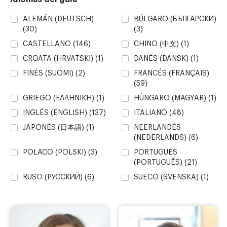
ALEMÁN (DEUTSCH)
BÚLGARO (БЪЛГАРСКИ)
(30)
(3)
CASTELLANO
(146)
CHINO (中文)
(1)
CROATA (HRVATSKI)
(1)
DANÉS (DANSK)
(1)
FINÉS (SUOMI)
(2)
FRANCÉS (FRANÇAIS)
(59)
GRIEGO (ΕΛΛΗΝΙΚΉ)
(1)
HÚNGARO (MAGYAR)
(1)
INGLÉS (ENGLISH)
(137)
ITALIANO
(48)
JAPONÉS (日本語)
(1)
NEERLANDÉS
(NEDERLANDS)
(6)
POLACO (POLSKI)
(3)
PORTUGUÉS
(PORTUGUÊS)
(21)
RUSO (PУССКИЙ)
(6)
SUECO (SVENSKA)
(1)
UCRANIANO
VALENCIANO
(YКРАЇНСЬКИЙ)
(1)
(VALENCIÀ)
(55)