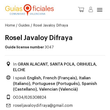
Toggl
Home
/
Guides
/
Rosel Javaloy Difraya
Rosel Javaloy Difraya
Guide license number
3047
In
GRAN ALACANT, SANTA POLA
,
ORIHUELA
,
ELCHE
I speak
English, French (Français), Italian
(Italiano), Portuguese (Português), Spanish
(Castellano), Valencian (Valencià)
0034/626308824
roseljavaloydifraya@gmail.com