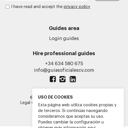
I have read and accept the
privacy policy
Guides area
Login guides
Hire professional guides
+34 634 580 675
info@guiasoficialescv.com
USO DE COOKIES
© AGOCV 2026. All rights reserved.
Legal warning
Cookies policy
Privacy policy
Esta página web utiliza cookies propias y
Web design and development
de terceros. Si continúas navegando
Eriberto Caria
consideramos que aceptas su uso.
Puedes cambiar la configuración u